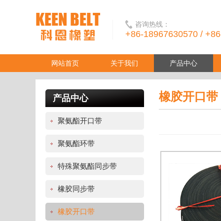
咨询热线：
+86-18967630570 / +8
网站首页
关于我们
产品中心
橡胶开口带
产品中心
聚氨酯开口带
聚氨酯环带
特殊聚氨酯同步带
橡胶同步带
橡胶开口带